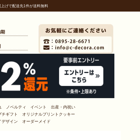
上げで配送先1件が送料無料
納期
問
れ
ノベルティ イベント
出産・内祝い
プチギフト
オリジナルプリントクッキー
イデザイン
オーダーメイド