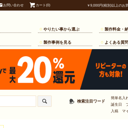
お問い合わせ
カート(0)
￥9,000円(税別)以上のお買
やりたい事から選ぶ
製作料金・
製作事例を見る
よくある質
簡単名入
検索注目ワード
誕生日 
入稿 マ