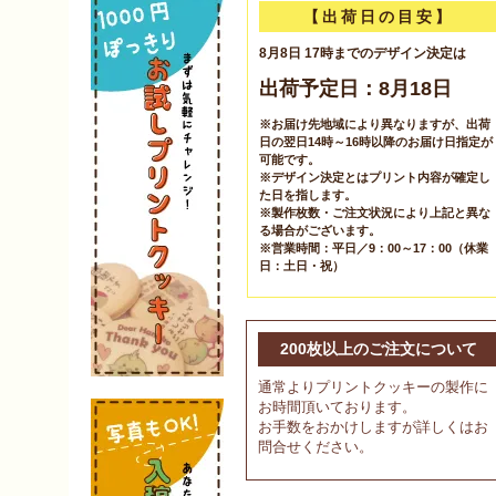
【出荷日の目安】
8月8日 17時までのデザイン決定は
出荷予定日：8月18日
※お届け先地域により異なりますが、出荷
日の翌日14時～16時以降のお届け日指定が
可能です。
※デザイン決定とはプリント内容が確定し
た日を指します。
※製作枚数・ご注文状況により上記と異な
る場合がございます。
※営業時間：平日／9：00～17：00（休業
日：土日・祝）
200枚以上のご注文について
通常よりプリントクッキーの製作に
お時間頂いております。
お手数をおかけしますが詳しくはお
問合せください。