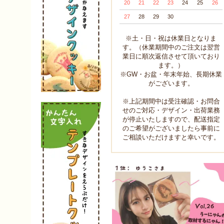
20
21
22
23
24
25
26
27
28
29
30
※土・日・祝は休業日となりま
す。（休業期間中のご注文は翌営
業日に順次返信させて頂いており
ます。）
※GW・お盆・年末年始、長期休業
がございます。
※上記期間中は受注確認・お問合
せのご対応・デザイン・出荷業務
が停止いたしますので、配送指定
のご希望がございましたら事前に
ご相談いただけますと幸いです。