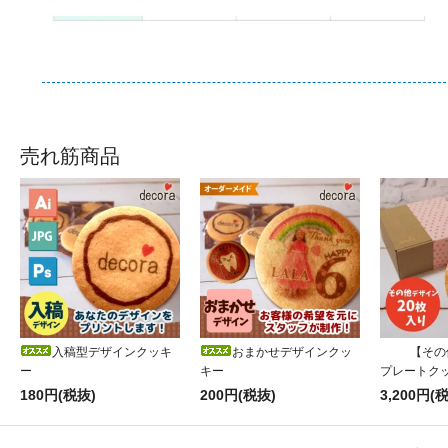
売れ筋商品
入稿型デザインクッキ
おまかせデザインクッ
【その
ー
キー
プレートク
180円(税抜)
200円(税抜)
3,200円(