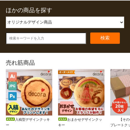
ほかの商品を探す
検索
売れ筋商品
入稿型デザインクッキ
おまかせデザインクッ
【その
ー
キー
プレートク