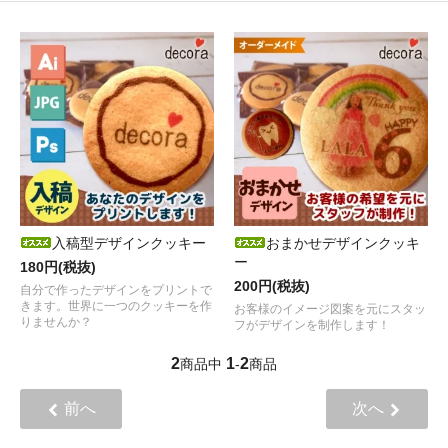
入稿型デザインクッキー
おまかせデザインクッキ
ー
180円(税抜)
200円(税抜)
自分で作ったデザインをプリントで
きます。世界に一つのクッキーを作
お客様のイメージ図案を元にスタッ
りませんか？
フがデザインを制作します！
2
1
2
商品中
-
商品
前へ
次へ